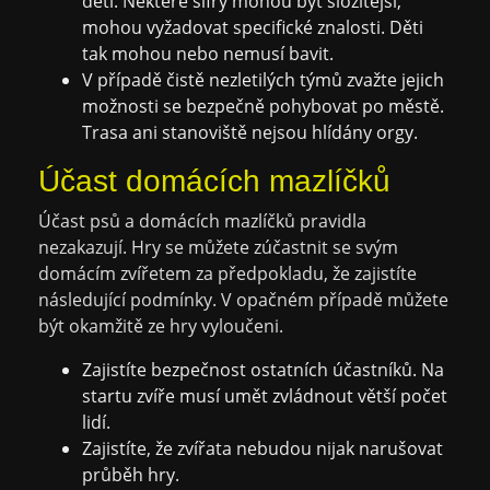
děti. Některé šifry mohou být složitější,
mohou vyžadovat specifické znalosti. Děti
tak mohou nebo nemusí bavit.
V případě čistě nezletilých týmů zvažte jejich
možnosti se bezpečně pohybovat po městě.
Trasa ani stanoviště nejsou hlídány orgy.
Účast domácích mazlíčků
Účast psů a domácích mazlíčků pravidla
nezakazují. Hry se můžete zúčastnit se svým
domácím zvířetem za předpokladu, že zajistíte
následující podmínky. V opačném případě můžete
být okamžitě ze hry vyloučeni.
Zajistíte bezpečnost ostatních účastníků. Na
startu zvíře musí umět zvládnout větší počet
lidí.
Zajistíte, že zvířata nebudou nijak narušovat
průběh hry.