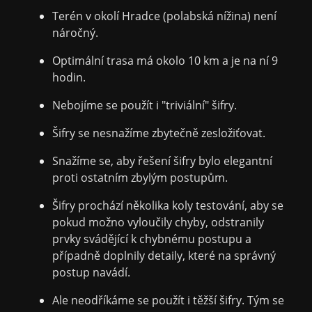
Terén v okolí Hradce (polabská nížina) není
náročný.
Optimální trasa má okolo 10 km a je na ní 9
hodin.
Nebojíme se použít i "triviální" šifry.
Šifry se nesnažíme zbytečně zesložiťovat.
Snažíme se, aby řešení šifry bylo elegantní
proti ostatním zbylým postupům.
Šifry prochází několika koly testování, aby se
pokud možno vyloučily chyby, odstranily
prvky svádějící k chybnému postupu a
případně doplnily detaily, které na správný
postup navádí.
Ale neodříkáme se použít i těžší šifry. Tým se