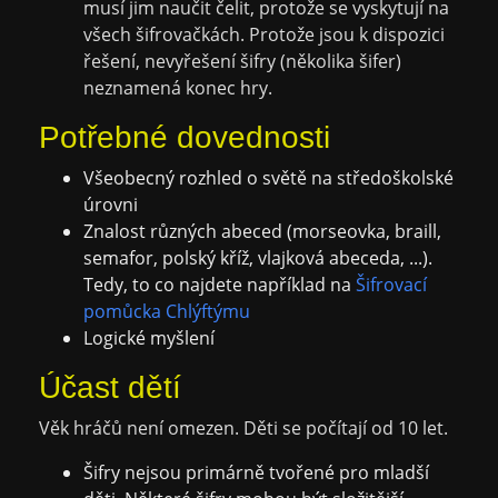
musí jim naučit čelit, protože se vyskytují na
všech šifrovačkách. Protože jsou k dispozici
řešení, nevyřešení šifry (několika šifer)
neznamená konec hry.
Potřebné dovednosti
Všeobecný rozhled o světě na středoškolské
úrovni
Znalost různých abeced (morseovka, braill,
semafor, polský kříž, vlajková abeceda, ...).
Tedy, to co najdete například na
Šifrovací
pomůcka Chlýftýmu
Logické myšlení
Účast dětí
Věk hráčů není omezen. Děti se počítají od 10 let.
Šifry nejsou primárně tvořené pro mladší