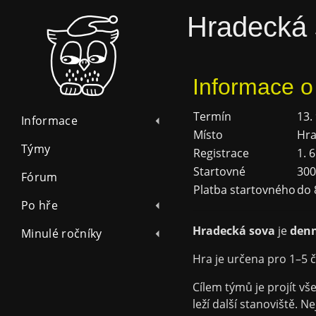
Hradecká 
Informace o
Termín
13.
Informace
Místo
Hra
Týmy
Registrace
1. 
Startovné
300
Fórum
Platba startovného
do 
Po hře
Hradecká sova
je
denn
Minulé ročníky
Hra je určena pro 1–⁠5 
Cílem týmů je projít vš
leží další stanoviště. N