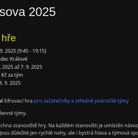
sova 2025
 hře
 9. 2025 (9:45 - 19:15)
dec Králové
6. 2025 až 7. 9. 2025
 Kč za tým
8. 9. 2025
í
šifrovací hra
pro začátečníky a středně pokročilé týmy
členné týmy.
echna stanoviště hry. Na každém stanovišti je umístěn návod 
ejsou důležité jen rychlé nohy, ale i bystrá hlava a týmová sp