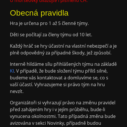
U morseovky uvažujte i písmeno CH.
Obecná pravidla
Hra je určena pro 1 až 5 členné týmy.
Děti se počítají za členy týmu od 10 let.
Každý hráč se hry účastní na vlastní nebezpečí a je
plně odpovědný za případné škody, jež způsobí.
Interně hlídáme sílu přihlášených týmu na základě
KI
. V případě, že bude složení týmu příliš silné,
budeme vás kontaktovat a domluvíme se, co s
vaší účastí. Vyhrazujeme si právo tým na hru
nevzít.
Organizátoři si vyhrazují právo na změnu pravidel
před zahájením hry i v jejím průběhu, bude-li
vynucena okolnostmi. Tato případná změna bude
avizována v sekci Novinky, případně budou