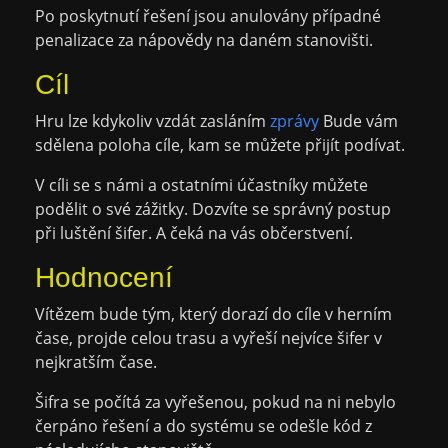
Po poskytnutí řešení jsou anulovány případné
penalizace za nápovědy na daném stanovišti.
Cíl
Hru lze kdykoliv vzdát zasláním
zprávy
Bude vám
sdělena poloha cíle, kam se můžete přijít podívat.
V cíli se s námi a ostatními účastníky můžete
podělit o své zážitky. Dozvíte se správný postup
při luštění šifer. A čeká na vás občerstvení.
Hodnocení
Vítězem bude tým, který dorazí do cíle v herním
čase, projde celou trasu a vyřeší nejvíce šifer v
nejkratším čase.
Šifra se počítá za vyřešenou, pokud na ni nebylo
čerpáno řešení a do systému se odešle kód z