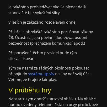
Je zakázáno prohledávat okolí a hledat další
stanoviště bez vyluštění šifry.
V lesích je zakázáno rozdělávání ohně.
Při hře je obzvláště zakázáno porušovat zákony
ČR. Účastníci jsou povinni dodržovat osobní
bezpečnost (přecházení komunikací apod.)
Při porušení těchto pravidel bude tým
diskvalifikován.
Tým se nesmí za žádných okolností pokoušet
připojit do
systému zpráv
na jiný než svůj účet.
Věříme, že hrajete fair play.
V průběhu hry
Na startu tým obdrží startovní obálku. Na obálce
budou uvedeny telefonní čísla na orgy pro krizové