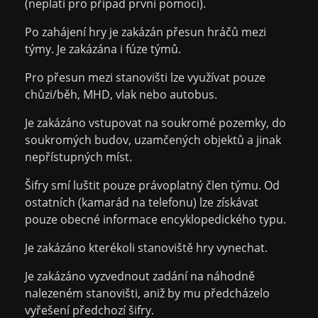
(neplatí pro případ první pomoci).
Po zahájení hry je zakázán přesun hráčů mezi
týmy. Je zakázána i fúze týmů.
Pro přesun mezi stanovišti lze využívat pouze
chůzi/běh, MHD, vlak nebo autobus.
Je zakázáno vstupovat na soukromé pozemky, do
soukromých budov, uzamčených objektů a jinak
nepřístupných míst.
Šifry smí luštit pouze právoplatný člen týmu. Od
ostatních (kamarád na telefonu) lze získávat
pouze obecné informace encyklopedického typu.
Je zakázáno kterékoli stanoviště hry vynechat.
Je zakázáno vyzvednout zadání na náhodně
nalezeném stanovišti, aniž by mu předcházelo
vyřešení předchozí šifry.