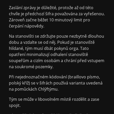
Zaslání zprávy je důležité, protože až od této
chvíle je předchozí šifra považována za vyřešenou.
Zároveň začne běžet 10 minutový limit pro
čerpání nápovědy.
Na stanovišti se zdržujte pouze nezbytně dlouhou
dobu a vzdalte se od něj. Pokud je stanoviště
hlídané, tým musí dbát pokynů orga. Tato
opatření minimalizují odhalení stanoviště
soupeřům a cizím osobám a chrání před vstupem
na soukromé pozemky.
Při nejednoznačném kódování (braillovo písmo,
polský kříž) se v šifrách používá varianta uvedená
na pomůckách Chlýftýmu.
Tým se může v libovolném místě rozdělit a zase
spojit.