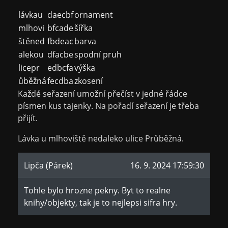
lávkau
daecbf
ornament
mlhovi
bfcade
šířka
štěned
fbdeac
barva
alekou
dfacbe
spodní pruh
licepr
edbcfa
výška
ůběžná
fecdba
zkosení
Každé seřazení umožní přečíst v jedné řádce
písmen kus tajenky. Na pořadí seřazení je třeba
přijít.
Lávka u mlhoviště nedaleko ulice Průběžná.
Lipča (Párek)
16. 9. 2024 17:59:30
Tohle bylo hrozne pekny. Byt to realne
knihy/objekty, tak je to nejlepsi sifra hry.