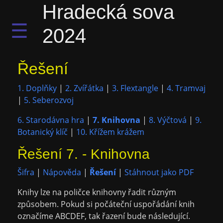
Hradecká sova
☰
2024
Řešení
1. Doplňky
|
2. Zvířátka
|
3. Flextangle
|
4. Tramvaj
|
5. Seberozvoj
6. Starodávna hra
|
7. Knihovna
|
8. Výčtová
|
9.
Botanický klíč
|
10. Křížem krážem
Řešení 7. - Knihovna
Šifra
|
Nápověda
|
Řešení
|
Stáhnout jako PDF
Knihy lze na poličce knihovny řadit různým
způsobem. Pokud si počáteční uspořádání knih
označíme ABCDEF, tak řazení bude následující.