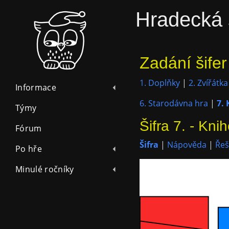
Hradecká 
Zadání šifer
1. Doplňky
|
2. Zvířátka
Informace
6. Starodávna hra
|
7.
Týmy
Šifra 7. - Kni
Fórum
Šifra
|
Nápověda
|
Řeš
Po hře
Minulé ročníky