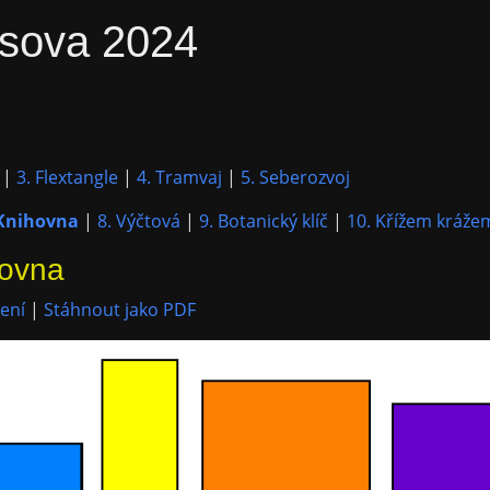
sova 2024
|
3. Flextangle
|
4. Tramvaj
|
5. Seberozvoj
 Knihovna
|
8. Výčtová
|
9. Botanický klíč
|
10. Křížem kráže
hovna
ení
|
Stáhnout jako PDF