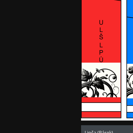
Lipča (Párek)