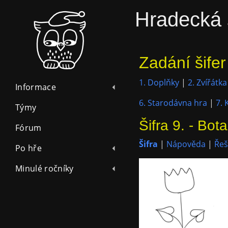
Hradecká 
Zadání šifer
1. Doplňky
|
2. Zvířátka
Informace
6. Starodávna hra
|
7. 
Týmy
Šifra 9. - Bota
Fórum
Šifra
|
Nápověda
|
Řeš
Po hře
Minulé ročníky