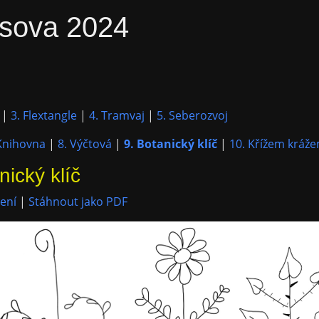
sova 2024
|
3. Flextangle
|
4. Tramvaj
|
5. Seberozvoj
Knihovna
|
8. Výčtová
|
9. Botanický klíč
|
10. Křížem kráž
nický klíč
ení
|
Stáhnout jako PDF