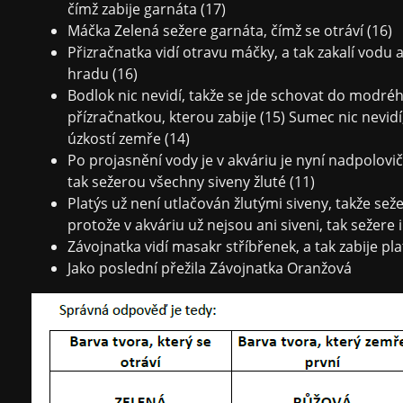
čímž zabije garnáta (17)
Máčka Zelená sežere garnáta, čímž se otráví (16)
Přizračnatka vidí otravu máčky, a tak zakalí vod
hradu (16)
Bodlok nic nevidí, takže se jde schovat do modré
přízračnatkou, kterou zabije (15) Sumec nic nevid
úzkostí zemře (14)
Po projasnění vody je v akváriu je nyní nadpolovičn
tak sežerou všechny siveny žluté (11)
Platýs už není utlačován žlutými siveny, takže s
protože v akváriu už nejsou ani siveni, tak sežere 
Závojnatka vidí masakr stříbřenek, a tak zabije pla
Jako poslední přežila Závojnatka Oranžová