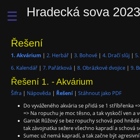
Hradecká sova 202
☰
Řešení
1. Akvárium
|
2. Herbář
|
3. Bohové
|
4. Dračí slůj
|
5.
6. Kalendář
|
7. Pařátková
|
8. Obrázkové dvojice
|
9. B
Řešení 1. - Akvárium
Šifra
|
Nápověda
|
Řešení
|
Stáhnout jako PDF
Do vyváženého akvária se přidá se 1 stříbřenka =>
=> Na ropuchu je moc těsno, a tak vyskočí ven a
Garnát Růžový se bez ropuchy schová pod hnědé 
tak závojnatka sežere všechno kapradí a schová s
Sumec už nemá kapradí, a tak začne být agresivní